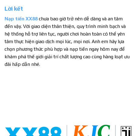
Lời kết
Nạp tiền XX88
chưa bao giờ trở nên dễ dàng và an tâm
đến vậy. Với giao diện thân thiện, quy trình minh bạch và
hệ thống hỗ trợ liên tục, người chơi hoàn toàn có thể yên
tâm thực hiện giao dịch mọi lúc, mọi nơi. Anh em hãy lựa
chọn phương thức phù hợp và nạp tiền ngay hôm nay để
khám phá thế giới giải trí chất lượng cao cùng hàng loạt ưu
đãi hấp dẫn nhé.