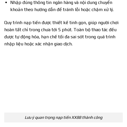
Nhập đúng thông tin ngân hàng và nội dung chuyển
khoản theo hướng dẫn để tránh lỗi hoặc chậm xử lý.
Quy trình nạp tiền được thiết kế tinh gọn, giúp người chơi
hoàn tất chỉ trong chưa tới 5 phút. Toàn bộ thao tác đều
được tự động hóa, hạn chế tối đa sai sót trong quá trình
nhập liệu hoặc xác nhận giao dịch.
Lưu ý quan trọng nạp tiền XX88 thành công