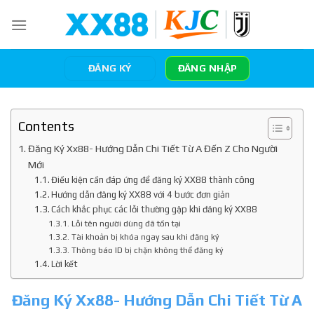
Skip
to
content
ĐĂNG KÝ
ĐĂNG NHẬP
Contents
Đăng Ký Xx88- Hướng Dẫn Chi Tiết Từ A Đến Z Cho Người
Mới
Điều kiện cần đáp ứng để đăng ký XX88 thành công
Hướng dẫn đăng ký XX88 với 4 bước đơn giản
Cách khắc phục các lỗi thường gặp khi đăng ký XX88
Lỗi tên người dùng đã tồn tại
Tài khoản bị khóa ngay sau khi đăng ký
Thông báo ID bị chặn không thể đăng ký
Lời kết
Đăng Ký Xx88- Hướng Dẫn Chi Tiết Từ A