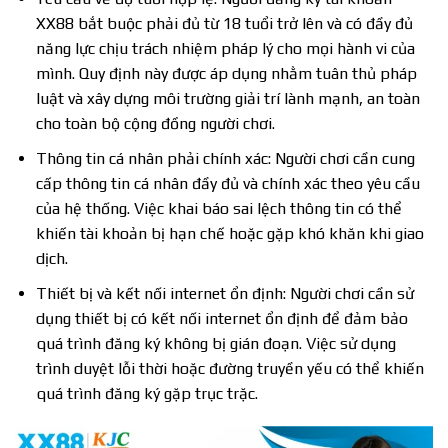
XX88 bắt buộc phải đủ từ 18 tuổi trở lên và có đầy đủ
năng lực chịu trách nhiệm pháp lý cho mọi hành vi của
mình. Quy định này được áp dụng nhằm tuân thủ pháp
luật và xây dựng môi trường giải trí lành mạnh, an toàn
cho toàn bộ cộng đồng người chơi.
Thông tin cá nhân phải chính xác: Người chơi cần cung
cấp thông tin cá nhân đầy đủ và chính xác theo yêu cầu
của hệ thống. Việc khai báo sai lệch thông tin có thể
khiến tài khoản bị hạn chế hoặc gặp khó khăn khi giao
dịch.
Thiết bị và kết nối internet ổn định: Người chơi cần sử
dụng thiết bị có kết nối internet ổn định để đảm bảo
quá trình đăng ký không bị gián đoạn. Việc sử dụng
trình duyệt lỗi thời hoặc đường truyền yếu có thể khiến
quá trình đăng ký gặp trục trặc.