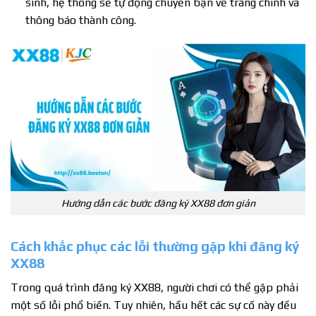
sinh, hệ thống sẽ tự động chuyển bạn về trang chính và
thông báo thành công.
Hướng dẫn các bước đăng ký XX88 đơn giản
Cách khắc phục các lỗi thường gặp khi đăng ký
XX88
Trong quá trình đăng ký XX88, người chơi có thể gặp phải
một số lỗi phổ biến. Tuy nhiên, hầu hết các sự cố này đều