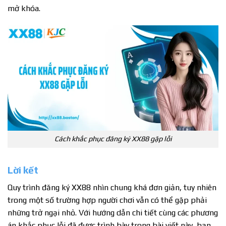
mở khóa.
Cách khắc phục đăng ký XX88 gặp lỗi
Lời kết
Quy trình đăng ký XX88 nhìn chung khá đơn giản, tuy nhiên
trong một số trường hợp người chơi vẫn có thể gặp phải
những trở ngại nhỏ. Với hướng dẫn chi tiết cùng các phương
án khắc phục lỗi đã được trình bày trong bài viết này, bạn