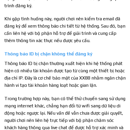
trình đăng ký.
Khi gặp tình huống này, người chơi nên kiểm tra email đã
đăng ký để xem thông báo chi tiết từ hệ thống. Sau đó, bạn
cần liên hệ với bộ phận hỗ trợ để giải trình và cung cấp
thêm thông tin xác thực nếu được yêu cầu.
Thông báo ID bị chặn không thể đăng ký
Thông báo ID bị chặn thường xuất hiện khi hệ thống phát
hiện có nhiều tài khoản được tạo từ cùng một thiết bị hoặc
địa chỉ IP. Đây là cơ chế bảo mật của XX88 nhằm ngăn chặn
hành vi tạo tài khoản hàng loạt hoặc gian lận.
Trong trường hợp này, bạn có thể thử chuyển sang sử dụng
mạng internet khác, chẳng hạn đổi từ wifi sang dữ liệu di
động hoặc ngược lại. Nếu vấn đề vẫn chưa được giải quyết,
người chơi nên liên hệ trực tiếp với bộ phận chăm sóc
khách hàng thông qua live chat để được hỗ trợ xác minh và