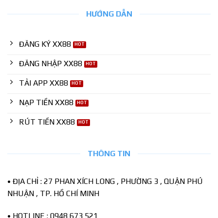
HƯỚNG DẪN
ĐĂNG KÝ XX88
ĐĂNG NHẬP XX88
TẢI APP XX88
NẠP TIỀN XX88
RÚT TIỀN XX88
THÔNG TIN
• ĐỊA CHỈ : 27 PHAN XÍCH LONG , PHƯỜNG 3 , QUẬN PHÚ
NHUẬN , TP. HỒ CHÍ MINH
• HOTLINE : 0948 673 521