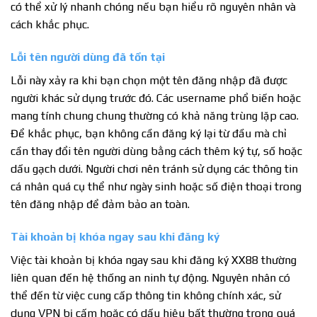
có thể xử lý nhanh chóng nếu bạn hiểu rõ nguyên nhân và
cách khắc phục.
Lỗi tên người dùng đã tồn tại
Lỗi này xảy ra khi bạn chọn một tên đăng nhập đã được
người khác sử dụng trước đó. Các username phổ biến hoặc
mang tính chung chung thường có khả năng trùng lặp cao.
Để khắc phục, bạn không cần đăng ký lại từ đầu mà chỉ
cần thay đổi tên người dùng bằng cách thêm ký tự, số hoặc
dấu gạch dưới. Người chơi nên tránh sử dụng các thông tin
cá nhân quá cụ thể như ngày sinh hoặc số điện thoại trong
tên đăng nhập để đảm bảo an toàn.
Tài khoản bị khóa ngay sau khi đăng ký
Việc tài khoản bị khóa ngay sau khi đăng ký XX88 thường
liên quan đến hệ thống an ninh tự động. Nguyên nhân có
thể đến từ việc cung cấp thông tin không chính xác, sử
dụng VPN bị cấm hoặc có dấu hiệu bất thường trong quá