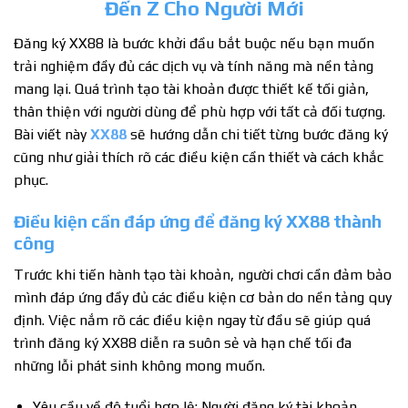
Đến Z Cho Người Mới
Đăng ký XX88 là bước khởi đầu bắt buộc nếu bạn muốn
trải nghiệm đầy đủ các dịch vụ và tính năng mà nền tảng
mang lại. Quá trình tạo tài khoản được thiết kế tối giản,
thân thiện với người dùng để phù hợp với tất cả đối tượng.
Bài viết này
XX88
sẽ hướng dẫn chi tiết từng bước đăng ký
cũng như giải thích rõ các điều kiện cần thiết và cách khắc
phục.
Điều kiện cần đáp ứng để đăng ký XX88 thành
công
Trước khi tiến hành tạo tài khoản, người chơi cần đảm bảo
mình đáp ứng đầy đủ các điều kiện cơ bản do nền tảng quy
định. Việc nắm rõ các điều kiện ngay từ đầu sẽ giúp quá
trình đăng ký XX88 diễn ra suôn sẻ và hạn chế tối đa
những lỗi phát sinh không mong muốn.
Yêu cầu về độ tuổi hợp lệ: Người đăng ký tài khoản