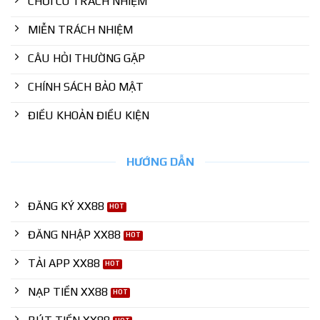
CHƠI CÓ TRÁCH NHIỆM
MIỄN TRÁCH NHIỆM
CÂU HỎI THƯỜNG GẶP
CHÍNH SÁCH BẢO MẬT
ĐIỀU KHOẢN ĐIỀU KIỆN
HƯỚNG DẪN
ĐĂNG KÝ XX88
ĐĂNG NHẬP XX88
TẢI APP XX88
NẠP TIỀN XX88