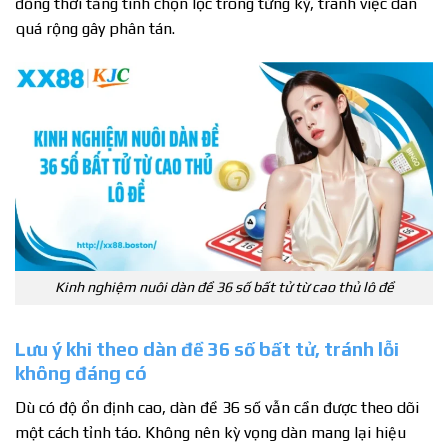
đồng thời tăng tính chọn lọc trong từng kỳ, tránh việc dàn
quá rộng gây phân tán.
Kinh nghiệm nuôi dàn đề 36 số bất tử từ cao thủ lô đề
Lưu ý khi theo dàn đề 36 số bất tử, tránh lỗi
không đáng có
Dù có độ ổn định cao, dàn đề 36 số vẫn cần được theo dõi
một cách tỉnh táo. Không nên kỳ vọng dàn mang lại hiệu