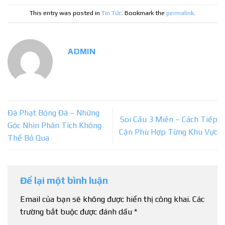
This entry was posted in
Tin Tức
. Bookmark the
permalink
.
ADMIN
Đá Phạt Bóng Đá – Những
Soi Cầu 3 Miền – Cách Tiếp
Góc Nhìn Phân Tích Không
Cận Phù Hợp Từng Khu Vực
Thể Bỏ Qua
Để lại một bình luận
Email của bạn sẽ không được hiển thị công khai.
Các
trường bắt buộc được đánh dấu
*