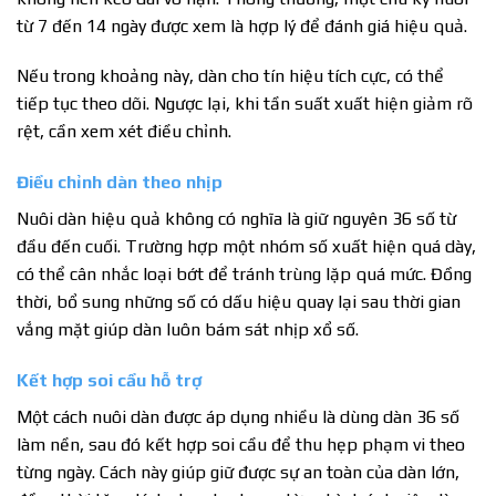
từ 7 đến 14 ngày được xem là hợp lý để đánh giá hiệu quả.
Nếu trong khoảng này, dàn cho tín hiệu tích cực, có thể
tiếp tục theo dõi. Ngược lại, khi tần suất xuất hiện giảm rõ
rệt, cần xem xét điều chỉnh.
Điều chỉnh dàn theo nhịp
Nuôi dàn hiệu quả không có nghĩa là giữ nguyên 36 số từ
đầu đến cuối. Trường hợp một nhóm số xuất hiện quá dày,
có thể cân nhắc loại bớt để tránh trùng lặp quá mức. Đồng
thời, bổ sung những số có dấu hiệu quay lại sau thời gian
vắng mặt giúp dàn luôn bám sát nhịp xổ số.
Kết hợp soi cầu hỗ trợ
Một cách nuôi dàn được áp dụng nhiều là dùng dàn 36 số
làm nền, sau đó kết hợp soi cầu để thu hẹp phạm vi theo
từng ngày. Cách này giúp giữ được sự an toàn của dàn lớn,