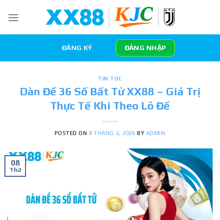
Skip
to
content
ĐĂNG KÝ
ĐĂNG NHẬP
TIN TỨC
Dàn Đề 36 Số Bất Tử XX88 – Giá Trị
Thực Tế Khi Theo Lô Đề
POSTED ON
8 THÁNG 2, 2026
BY
ADMIN
08
Th2